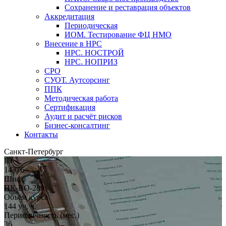
Сохранение и реставрация объектов
Аккредитация
Периодическая
ИОМ. Тестирование ФЦ НМО
Внесение в НРС
НРС. НОСТРОЙ
НРС. НОПРИЗ
СРО
СУОТ. Аутсорсинг
ППК
Методическая работа
Сертификация
Аудит и расчёт рисков
Бизнес-консалтинг
Контакты
Санкт-Петербург
ID
14376
Шифр
ПК-ВО-289
Объём курса
144 уч. ч.
Периодичность (мес.)
36