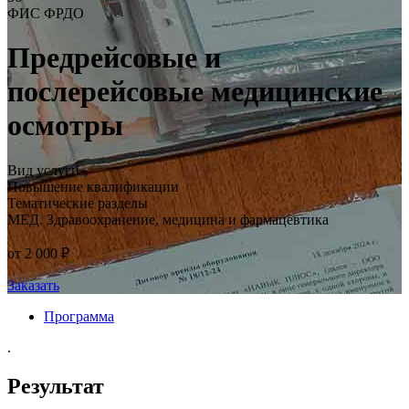
ФИС ФРДО
Предрейсовые и
послерейсовые медицинские
осмотры
Вид услуги
Повышение квалификации
Тематические разделы
МЕД. Здравоохранение, медицина и фармацевтика
от 2 000 ₽
Заказать
Программа
.
Результат