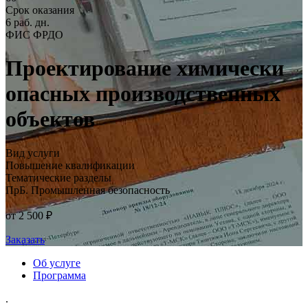
Срок оказания
6 раб. дн.
ФИС ФРДО
Проектирование химически
опасных производственных
объектов
Вид услуги
Повышение квалификации
Тематические разделы
ПрБ. Промышленная безопасность
от 2 500 ₽
Заказать
Об услуге
Программа
.