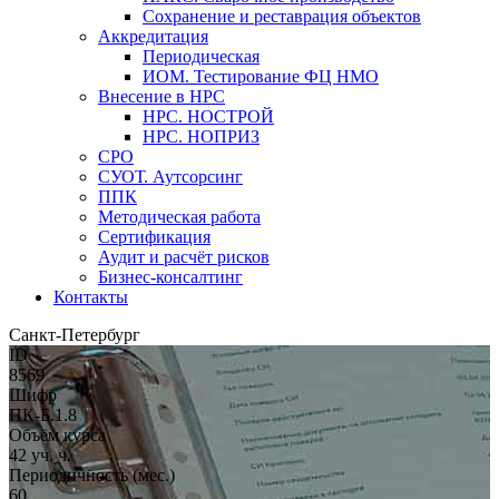
Сохранение и реставрация объектов
Аккредитация
Периодическая
ИОМ. Тестирование ФЦ НМО
Внесение в НРС
НРС. НОСТРОЙ
НРС. НОПРИЗ
СРО
СУОТ. Аутсорсинг
ППК
Методическая работа
Сертификация
Аудит и расчёт рисков
Бизнес-консалтинг
Контакты
Санкт-Петербург
ID
8569
Шифр
ПК-Б.1.8
Объём курса
42 уч. ч.
Периодичность (мес.)
60