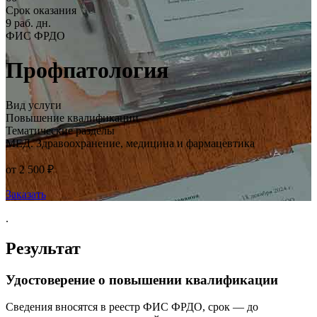
Срок оказания
9 раб. дн.
ФИС ФРДО
Профпатология
Вид услуги
Повышение квалификации
Тематические разделы
МЕД. Здравоохранение, медицина и фармацевтика
от 2 500 ₽
Заказать
.
Результат
Удостоверение о повышении квалификации
Сведения вносятся в реестр ФИС ФРДО, срок — до