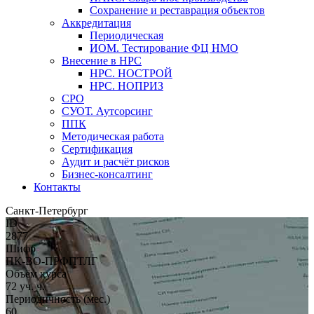
Сохранение и реставрация объектов
Аккредитация
Периодическая
ИОМ. Тестирование ФЦ НМО
Внесение в НРС
НРС. НОСТРОЙ
НРС. НОПРИЗ
СРО
СУОТ. Аутсорсинг
ППК
Методическая работа
Сертификация
Аудит и расчёт рисков
Бизнес-консалтинг
Контакты
Санкт-Петербург
ID
2877
Шифр
ПК-ВО-ПРФПТЛГ
Объём курса
72 уч. ч.
Периодичность (мес.)
60