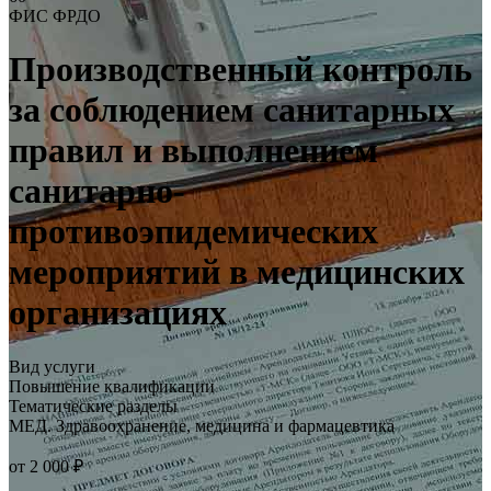
ФИС ФРДО
Производственный контроль
за соблюдением санитарных
правил и выполнением
санитарно-
противоэпидемических
мероприятий в медицинских
организациях
Вид услуги
Повышение квалификации
Тематические разделы
МЕД. Здравоохранение, медицина и фармацевтика
от 2 000 ₽