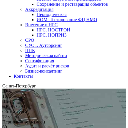
Сохранение и реставрация объектов
Аккредитация
Периодическая
ИОМ. Тестирование ФЦ НМО
Внесение в НРС
НРС. НОСТРОЙ
НРС. НОПРИЗ
СРО
СУОТ. Аутсорсинг
ППК
Методическая работа
Сертификация
Аудит и расчёт рисков
Бизнес-консалтинг
Контакты
Санкт-Петербург
ID
1373
Шифр
ПК-ВО-293
Объём курса
72 уч. ч.
Периодичность (мес.)
60