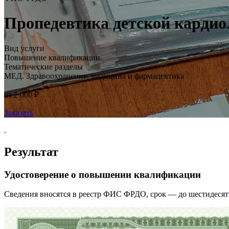
Пропедевтика детской кардио
Вид услуги
Повышение квалификации
Тематические разделы
МЕД. Здравоохранение, медицина и фармацевтика
от 2 000 ₽
Заказать
.
Результат
Удостоверение о повышении квалификации
Сведения вносятся в реестр ФИС ФРДО, срок — до шестидесят