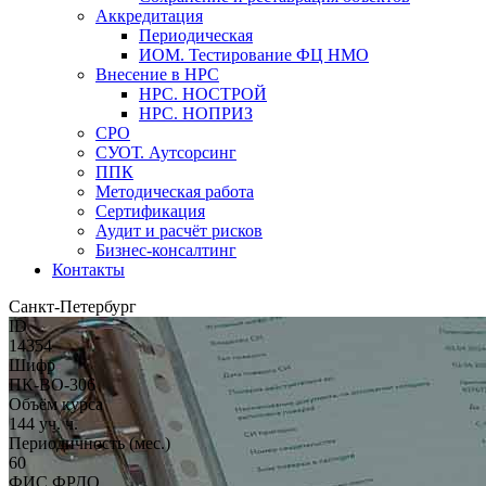
Аккредитация
Периодическая
ИОМ. Тестирование ФЦ НМО
Внесение в НРС
НРС. НОСТРОЙ
НРС. НОПРИЗ
СРО
СУОТ. Аутсорсинг
ППК
Методическая работа
Сертификация
Аудит и расчёт рисков
Бизнес-консалтинг
Контакты
Санкт-Петербург
ID
14354
Шифр
ПК-ВО-306
Объём курса
144 уч. ч.
Периодичность (мес.)
60
ФИС ФРДО