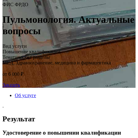
ФИС ФРДО
Пульмонология. Актуальные
вопросы
Вид услуги
Повышение квалификации
Тематические разделы
МЕД. Здравоохранение, медицина и фармацевтика
от 6 000 ₽
Заказать
Об услуге
.
Результат
Удостоверение о повышении квалификации