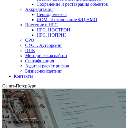
Сохранение и реставрация объектов
Аккредитация
Периодическая
ИОМ. Тестирование ФЦ НМО
Внесение в НРС
НРС. НОСТРОЙ
НРС. НОПРИЗ
СРО
СУОТ. Аутсорсинг
ППК
Методическая работа
Сертификация
Аудит и расчёт рисков
Бизнес-консалтинг
Контакты
Санкт-Петербург
ID
1398
Шифр
ПК-ВО-ПЛМНЛГ.АК
Объём курса
144 уч. ч.
Периодичность (мес.)
60