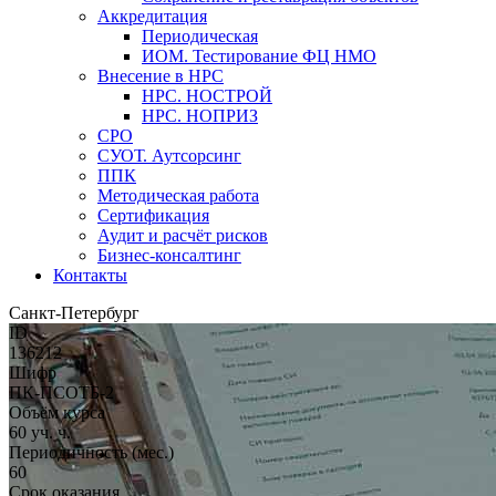
Аккредитация
Периодическая
ИОМ. Тестирование ФЦ НМО
Внесение в НРС
НРС. НОСТРОЙ
НРС. НОПРИЗ
СРО
СУОТ. Аутсорсинг
ППК
Методическая работа
Сертификация
Аудит и расчёт рисков
Бизнес-консалтинг
Контакты
Санкт-Петербург
ID
136212
Шифр
ПК-ПСОТБ-2
Объём курса
60 уч. ч.
Периодичность (мес.)
60
Срок оказания