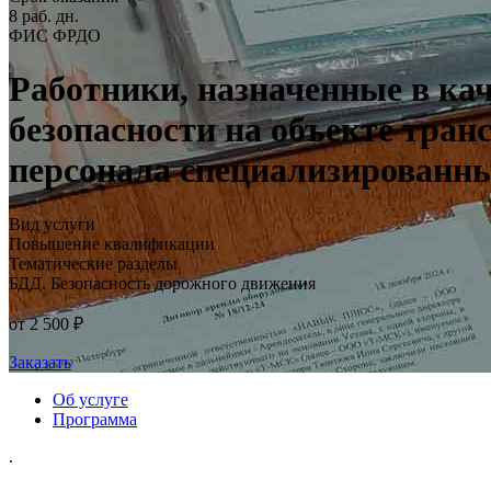
8 раб. дн.
ФИС ФРДО
Работники, назначенные в кач
безопасности на объекте тран
персонала специализированн
Вид услуги
Повышение квалификации
Тематические разделы
БДД. Безопасность дорожного движения
от 2 500 ₽
Заказать
Об услуге
Программа
.