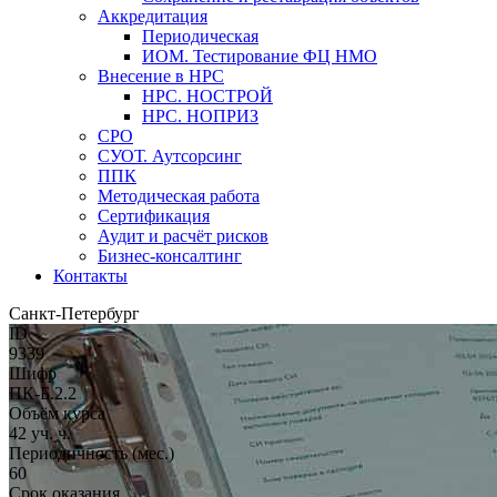
Аккредитация
Периодическая
ИОМ. Тестирование ФЦ НМО
Внесение в НРС
НРС. НОСТРОЙ
НРС. НОПРИЗ
СРО
СУОТ. Аутсорсинг
ППК
Методическая работа
Сертификация
Аудит и расчёт рисков
Бизнес-консалтинг
Контакты
Санкт-Петербург
ID
9339
Шифр
ПК-Б.2.2
Объём курса
42 уч. ч.
Периодичность (мес.)
60
Срок оказания