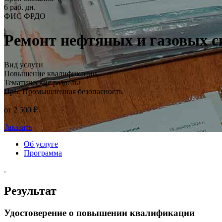
6 раб. дн.
ФИС ФРДО
Ремонт нефтяных и газовых 
Вид услуги
Повышение квалификации
Тематические разделы
ПрБ. Промышленная безопасность
от 2 500 ₽
Заказать
Об услуге
Программа
.
Результат
Удостоверение о повышении квалификации