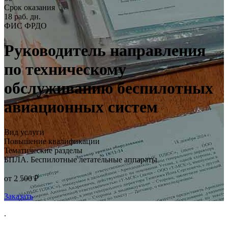
Срок оказания
18 раб. дн.
ФИС ФРДО
Руководитель направления
по техническому
обслуживанию беспилотных
авиационных систем
Вид услуги
Повышение квалификации
Тематические разделы
БПЛА. Беспилотные летательные аппараты
от 2 500 ₽
Заказать
.