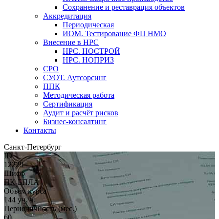
Сохранение и реставрация объектов
Аккредитация
Периодическая
ИОМ. Тестирование ФЦ НМО
Внесение в НРС
НРС. НОСТРОЙ
НРС. НОПРИЗ
СРО
СУОТ. Аутсорсинг
ППК
Методическая работа
Сертификация
Аудит и расчёт рисков
Бизнес-консалтинг
Контакты
Санкт-Петербург
ID
12229
Шифр
ПК-БПЛА
Объём курса
144 уч. ч.
Периодичность (мес.)
60