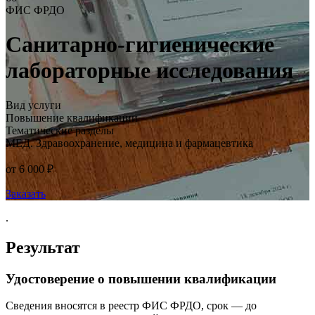
ФИС ФРДО
Санитарно-гигиенические
лабораторные исследования
Вид услуги
Повышение квалификации
Тематические разделы
МЕД. Здравоохранение, медицина и фармацевтика
от 6 000 ₽
Заказать
.
Результат
Удостоверение о повышении квалификации
Сведения вносятся в реестр ФИС ФРДО, срок — до