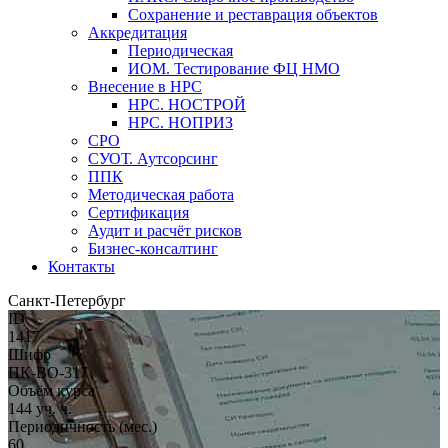
Сохранение и реставрация объектов
Аккредитация
Периодическая
ИОМ. Тестирование ФЦ НМО
Внесение в НРС
НРС. НОСТРОЙ
НРС. НОПРИЗ
СРО
СУОТ. Аутсорсинг
ППК
Методическая работа
Сертификация
Аудит и расчёт рисков
Бизнес-консалтинг
Контакты
Санкт-Петербург
ID
1417
Шифр
ПК-ВО-317
Объём курса
144 уч. ч.
Периодичность (мес.)
60