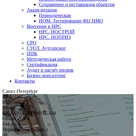
Сохранение и реставрация объектов
Аккредитация
Периодическая
ИОМ. Тестирование ФЦ НМО
Внесение в НРС
НРС. НОСТРОЙ
НРС. НОПРИЗ
СРО
СУОТ. Аутсорсинг
ППК
Методическая работа
Сертификация
Аудит и расчёт рисков
Бизнес-консалтинг
Контакты
Санкт-Петербург
ID
812
Шифр
ПК-СПО-СД-НФРЛГ-144
Объём курса
144 уч. ч.
Периодичность (мес.)
60