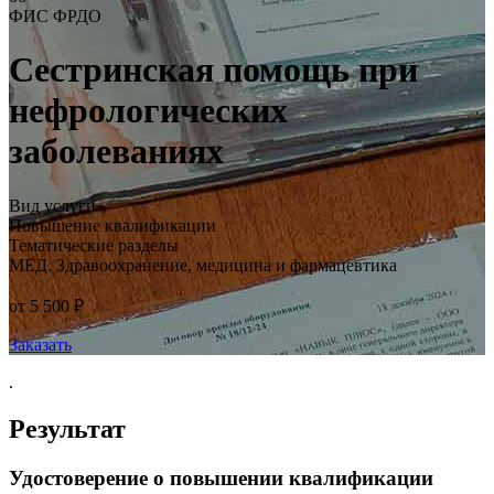
ФИС ФРДО
Сестринская помощь при
нефрологических
заболеваниях
Вид услуги
Повышение квалификации
Тематические разделы
МЕД. Здравоохранение, медицина и фармацевтика
от 5 500 ₽
Заказать
.
Результат
Удостоверение о повышении квалификации