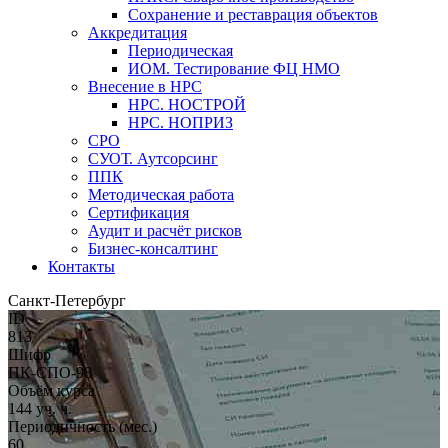
Сохранение и реставрация объектов
Аккредитация
Периодическая
ИОМ. Тестирование ФЦ НМО
Внесение в НРС
НРС. НОСТРОЙ
НРС. НОПРИЗ
СРО
СУОТ. Аутсорсинг
ППК
Методическая работа
Сертификация
Аудит и расчёт рисков
Бизнес-консалтинг
Контакты
Санкт-Петербург
ID
813
Шифр
ПК-СПО-98
Объём курса
144 уч. ч.
Периодичность (мес.)
60