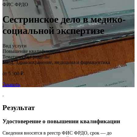
ФИС ФРДО
Сестринское дело в медико-
социальной экспертизе
Вид услуги
Повышение квалификации
Тематические разделы
МЕД. Здравоохранение, медицина и фармацевтика
от 5 500 ₽
Заказать
.
Результат
Удостоверение о повышении квалификации
Сведения вносятся в реестр ФИС ФРДО, срок — до