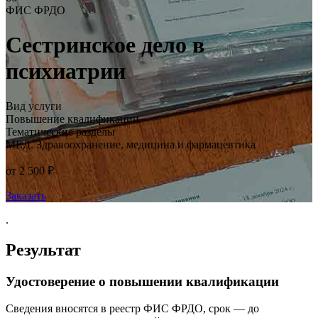
ФИС ФРДО
Сестринское дело в
психиатрии
Вид услуги
Повышение квалификации
Тематические разделы
МЕД. Здравоохранение, медицина и фармацевтика
от 2 500 ₽
Заказать
.
Результат
Удостоверение о повышении квалификации
Сведения вносятся в реестр ФИС ФРДО, срок — до