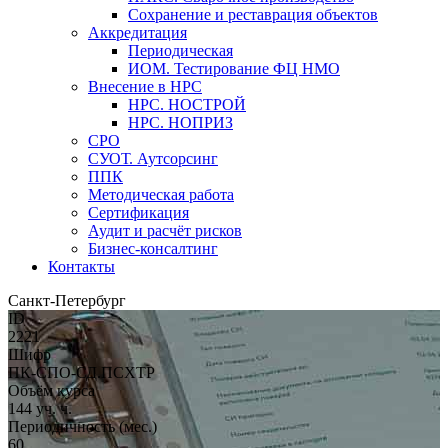
Сохранение и реставрация объектов
Аккредитация
Периодическая
ИОМ. Тестирование ФЦ НМО
Внесение в НРС
НРС. НОСТРОЙ
НРС. НОПРИЗ
СРО
СУОТ. Аутсорсинг
ППК
Методическая работа
Сертификация
Аудит и расчёт рисков
Бизнес-консалтинг
Контакты
Санкт-Петербург
ID
2221
Шифр
ПК-СПО-СД.ПСХТР
Объём курса
144 уч. ч.
Периодичность (мес.)
60