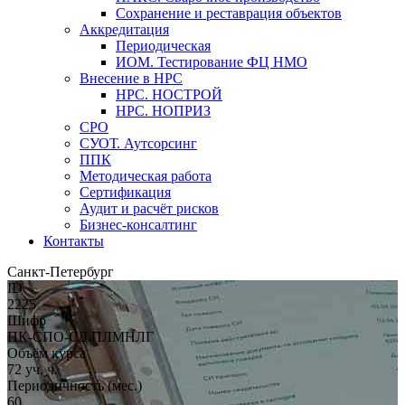
Сохранение и реставрация объектов
Аккредитация
Периодическая
ИОМ. Тестирование ФЦ НМО
Внесение в НРС
НРС. НОСТРОЙ
НРС. НОПРИЗ
СРО
СУОТ. Аутсорсинг
ППК
Методическая работа
Сертификация
Аудит и расчёт рисков
Бизнес-консалтинг
Контакты
Санкт-Петербург
ID
2225
Шифр
ПК-СПО-СД.ПЛМНЛГ
Объём курса
72 уч. ч.
Периодичность (мес.)
60