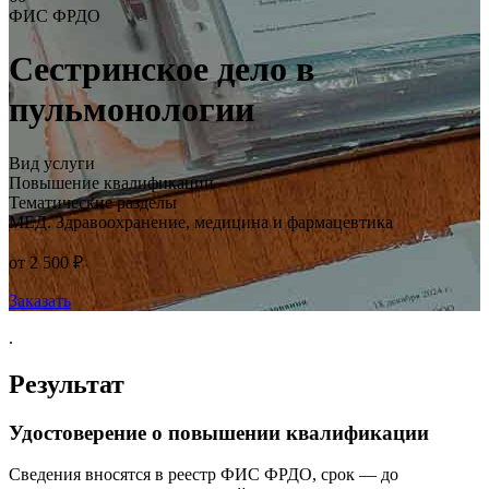
ФИС ФРДО
Сестринское дело в
пульмонологии
Вид услуги
Повышение квалификации
Тематические разделы
МЕД. Здравоохранение, медицина и фармацевтика
от 2 500 ₽
Заказать
.
Результат
Удостоверение о повышении квалификации
Сведения вносятся в реестр ФИС ФРДО, срок — до