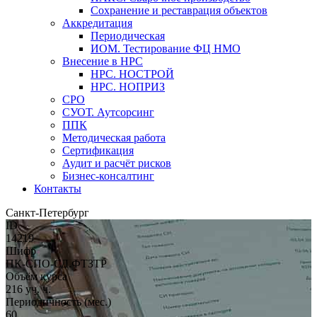
Сохранение и реставрация объектов
Аккредитация
Периодическая
ИОМ. Тестирование ФЦ НМО
Внесение в НРС
НРС. НОСТРОЙ
НРС. НОПРИЗ
СРО
СУОТ. Аутсорсинг
ППК
Методическая работа
Сертификация
Аудит и расчёт рисков
Бизнес-консалтинг
Контакты
Санкт-Петербург
ID
14219
Шифр
ПК-СПО-СД.ФТЗТР
Объём курса
216 уч. ч.
Периодичность (мес.)
60