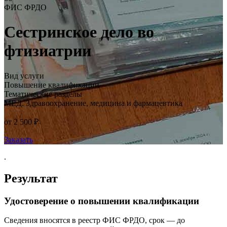
ФИС ФРДО
Сестринское дело во
фтизиатрии
Вид услуги
Повышение квалификации
Тематические разделы
МЕД. Здравоохранение, медицина и фармацевтика
от 2 500 ₽
Заказать
.
Результат
Удостоверение о повышении квалификации
Сведения вносятся в реестр ФИС ФРДО, срок — до