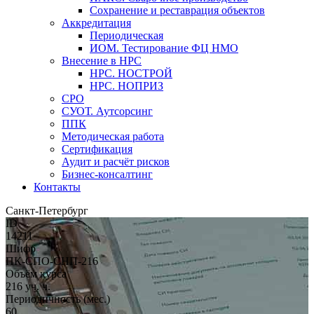
Сохранение и реставрация объектов
Аккредитация
Периодическая
ИОМ. Тестирование ФЦ НМО
Внесение в НРС
НРС. НОСТРОЙ
НРС. НОПРИЗ
СРО
СУОТ. Аутсорсинг
ППК
Методическая работа
Сертификация
Аудит и расчёт рисков
Бизнес-консалтинг
Контакты
Санкт-Петербург
ID
14211
Шифр
ПК-СПО-СНП-216
Объём курса
216 уч. ч.
Периодичность (мес.)
60