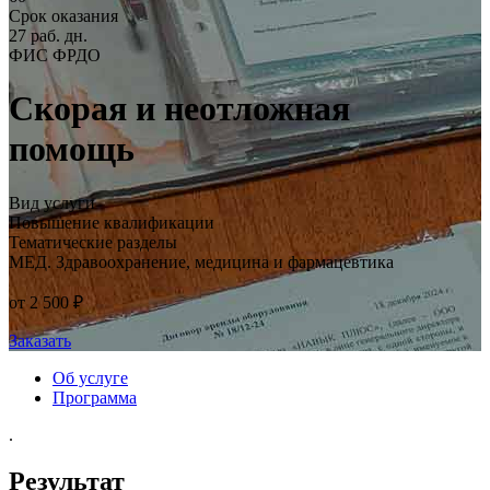
Срок оказания
27 раб. дн.
ФИС ФРДО
Скорая и неотложная
помощь
Вид услуги
Повышение квалификации
Тематические разделы
МЕД. Здравоохранение, медицина и фармацевтика
от 2 500 ₽
Заказать
Об услуге
Программа
.
Результат