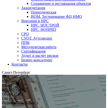
Сохранение и реставрация объектов
Аккредитация
Периодическая
ИОМ. Тестирование ФЦ НМО
Внесение в НРС
НРС. НОСТРОЙ
НРС. НОПРИЗ
СРО
СУОТ. Аутсорсинг
ППК
Методическая работа
Сертификация
Аудит и расчёт рисков
Бизнес-консалтинг
Контакты
Санкт-Петербург
ID
870
Шифр
ПК-СПО-115
Объём курса
144 уч. ч.
Периодичность (мес.)
60