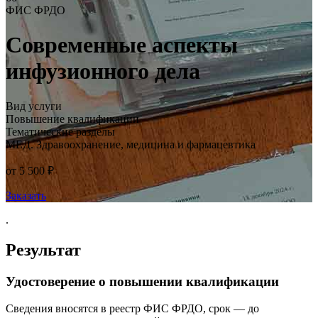
ФИС ФРДО
Современные аспекты
инфузионного дела
Вид услуги
Повышение квалификации
Тематические разделы
МЕД. Здравоохранение, медицина и фармацевтика
от 5 500 ₽
Заказать
.
Результат
Удостоверение о повышении квалификации
Сведения вносятся в реестр ФИС ФРДО, срок — до