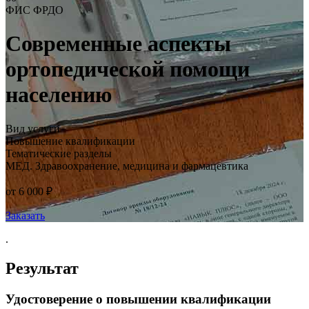
ФИС ФРДО
Современные аспекты
ортопедической помощи
населению
Вид услуги
Повышение квалификации
Тематические разделы
МЕД. Здравоохранение, медицина и фармацевтика
от 6 000 ₽
Заказать
.
Результат
Удостоверение о повышении квалификации