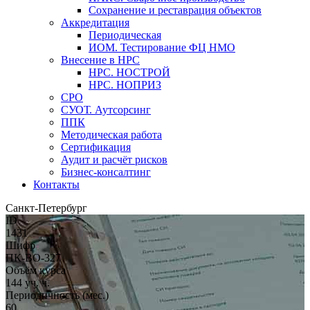
Сохранение и реставрация объектов
Аккредитация
Периодическая
ИОМ. Тестирование ФЦ НМО
Внесение в НРС
НРС. НОСТРОЙ
НРС. НОПРИЗ
СРО
СУОТ. Аутсорсинг
ППК
Методическая работа
Сертификация
Аудит и расчёт рисков
Бизнес-консалтинг
Контакты
Санкт-Петербург
ID
1431
Шифр
ПК-ВО-327
Объём курса
144 уч. ч.
Периодичность (мес.)
60