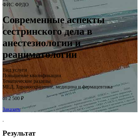
ФИС ФРДО
Современные аспекты
сестринского дела в
анестезиологии и
реаниматологии
Вид услуги
Повышение квалификации
Тематические разделы
МЕД. Здравоохранение, медицина и фармацевтика
от 2 500 ₽
Заказать
.
Результат