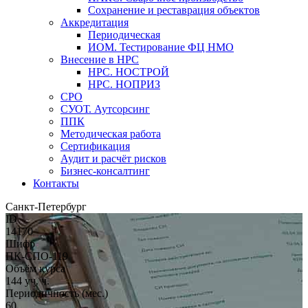
Сохранение и реставрация объектов
Аккредитация
Периодическая
ИОМ. Тестирование ФЦ НМО
Внесение в НРС
НРС. НОСТРОЙ
НРС. НОПРИЗ
СРО
СУОТ. Аутсорсинг
ППК
Методическая работа
Сертификация
Аудит и расчёт рисков
Бизнес-консалтинг
Контакты
Санкт-Петербург
ID
14170
Шифр
ПК-СПО-119
Объём курса
144 уч. ч.
Периодичность (мес.)
60