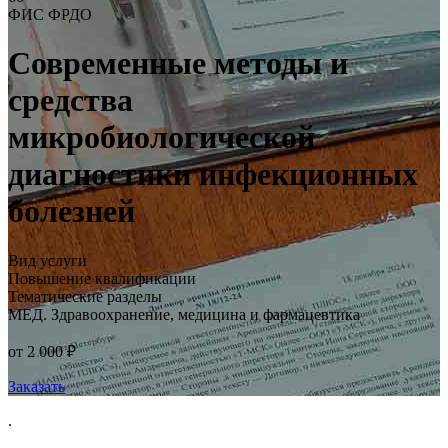
ФИС ФРДО
Современные методы и
средства
микробиологической
диагностики инфекционных
болезней
Вид услуги
Повышение квалификации
Тематические разделы
МЕД. Здравоохранение, медицина и фармацевтика
от 2 000 ₽
Заказать
.