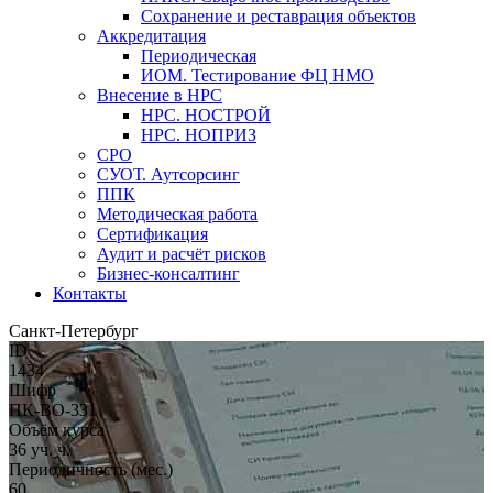
Сохранение и реставрация объектов
Аккредитация
Периодическая
ИОМ. Тестирование ФЦ НМО
Внесение в НРС
НРС. НОСТРОЙ
НРС. НОПРИЗ
СРО
СУОТ. Аутсорсинг
ППК
Методическая работа
Сертификация
Аудит и расчёт рисков
Бизнес-консалтинг
Контакты
Санкт-Петербург
ID
1434
Шифр
ПК-ВО-331
Объём курса
36 уч. ч.
Периодичность (мес.)
60