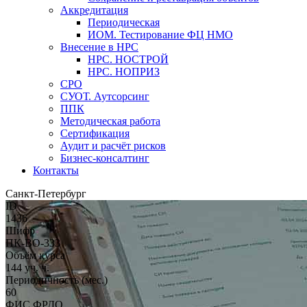
Аккредитация
Периодическая
ИОМ. Тестирование ФЦ НМО
Внесение в НРС
НРС. НОСТРОЙ
НРС. НОПРИЗ
СРО
СУОТ. Аутсорсинг
ППК
Методическая работа
Сертификация
Аудит и расчёт рисков
Бизнес-консалтинг
Контакты
Санкт-Петербург
ID
1436
Шифр
ПК-ВО-333
Объём курса
144 уч. ч.
Периодичность (мес.)
60
ФИС ФРДО