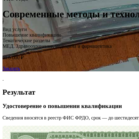
Современные методы и технол
Вид услуги
Повышение квалификации
Тематические разделы
МЕД. Здравоохранение, медицина и фармацевтика
от 6 000 ₽
Заказать
.
Результат
Удостоверение о повышении квалификации
Сведения вносятся в реестр ФИС ФРДО, срок — до шестидесят