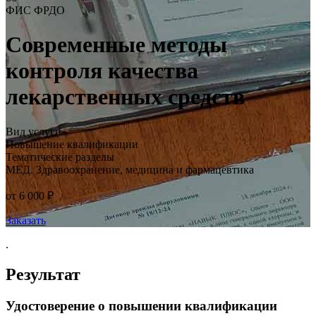
ФИС ФРДО
Современные методы
контроля качества
лекарственных средств
Вид услуги
Повышение квалификации
Тематические разделы
МЕД. Здравоохранение, медицина и фармацевтика
от 6 000 ₽
Заказать
.
Результат
Удостоверение о повышении квалификации