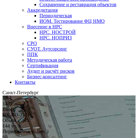
Сохранение и реставрация объектов
Аккредитация
Периодическая
ИОМ. Тестирование ФЦ НМО
Внесение в НРС
НРС. НОСТРОЙ
НРС. НОПРИЗ
СРО
СУОТ. Аутсорсинг
ППК
Методическая работа
Сертификация
Аудит и расчёт рисков
Бизнес-консалтинг
Контакты
Санкт-Петербург
ID
1435
Шифр
ПК-ВО-332
Объём курса
144 уч. ч.
Периодичность (мес.)
60