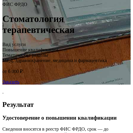
ФИС ФРДО
Стоматология
терапевтическая
Вид услуги
Повышение квалификации
Тематические разделы
МЕД. Здравоохранение, медицина и фармацевтика
от 6 000 ₽
Заказать
.
Результат
Удостоверение о повышении квалификации
Сведения вносятся в реестр ФИС ФРДО, срок — до