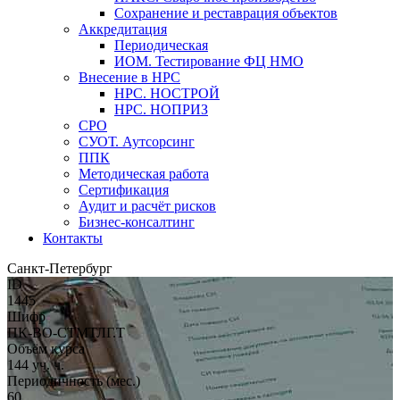
Сохранение и реставрация объектов
Аккредитация
Периодическая
ИОМ. Тестирование ФЦ НМО
Внесение в НРС
НРС. НОСТРОЙ
НРС. НОПРИЗ
СРО
СУОТ. Аутсорсинг
ППК
Методическая работа
Сертификация
Аудит и расчёт рисков
Бизнес-консалтинг
Контакты
Санкт-Петербург
ID
1445
Шифр
ПК-ВО-СТМТЛГ.Т
Объём курса
144 уч. ч.
Периодичность (мес.)
60