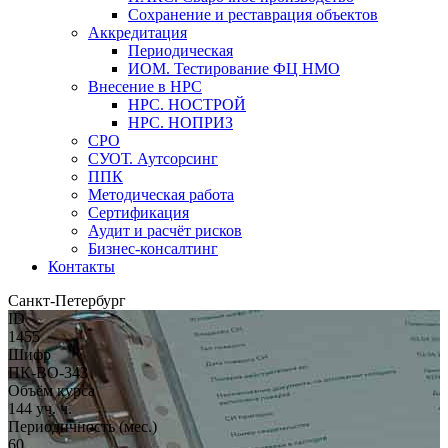
Сохранение и реставрация объектов
Аккредитация
Периодическая
ИОМ. Тестирование ФЦ НМО
Внесение в НРС
НРС. НОСТРОЙ
НРС. НОПРИЗ
СРО
СУОТ. Аутсорсинг
ППК
Методическая работа
Сертификация
Аудит и расчёт рисков
Бизнес-консалтинг
Контакты
Санкт-Петербург
ID
1455
Шифр
ПК-ВО-343
Объём курса
144 уч. ч.
Периодичность (мес.)
60