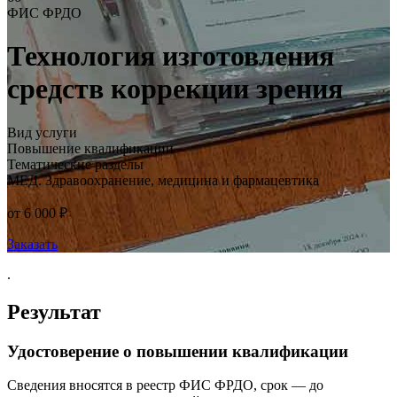
ФИС ФРДО
Технология изготовления
средств коррекции зрения
Вид услуги
Повышение квалификации
Тематические разделы
МЕД. Здравоохранение, медицина и фармацевтика
от 6 000 ₽
Заказать
.
Результат
Удостоверение о повышении квалификации
Сведения вносятся в реестр ФИС ФРДО, срок — до