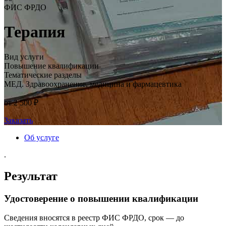
ФИС ФРДО
Терапия
Вид услуги
Повышение квалификации
Тематические разделы
МЕД. Здравоохранение, медицина и фармацевтика
от 2 500 ₽
Заказать
Об услуге
.
Результат
Удостоверение о повышении квалификации
Сведения вносятся в реестр ФИС ФРДО, срок — до