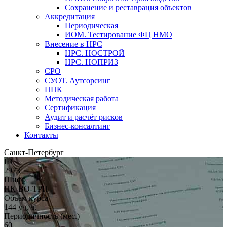
Сохранение и реставрация объектов
Аккредитация
Периодическая
ИОМ. Тестирование ФЦ НМО
Внесение в НРС
НРС. НОСТРОЙ
НРС. НОПРИЗ
СРО
СУОТ. Аутсорсинг
ППК
Методическая работа
Сертификация
Аудит и расчёт рисков
Бизнес-консалтинг
Контакты
Санкт-Петербург
ID
2973
Шифр
ПК-ВО-ТРП
Объём курса
144 уч. ч.
Периодичность (мес.)
60