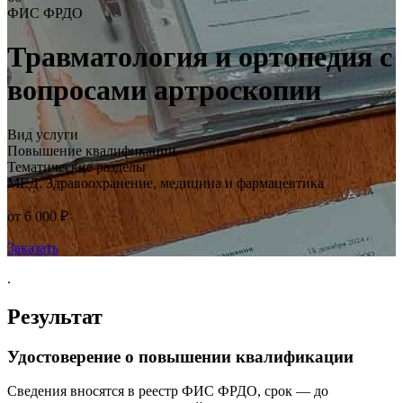
ФИС ФРДО
Травматология и ортопедия с
вопросами артроскопии
Вид услуги
Повышение квалификации
Тематические разделы
МЕД. Здравоохранение, медицина и фармацевтика
от 6 000 ₽
Заказать
.
Результат
Удостоверение о повышении квалификации
Сведения вносятся в реестр ФИС ФРДО, срок — до