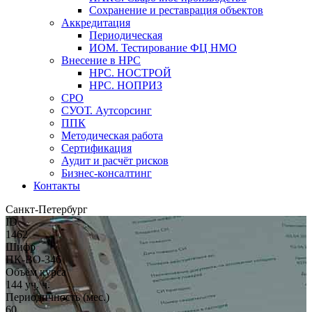
Сохранение и реставрация объектов
Аккредитация
Периодическая
ИОМ. Тестирование ФЦ НМО
Внесение в НРС
НРС. НОСТРОЙ
НРС. НОПРИЗ
СРО
СУОТ. Аутсорсинг
ППК
Методическая работа
Сертификация
Аудит и расчёт рисков
Бизнес-консалтинг
Контакты
Санкт-Петербург
ID
1462
Шифр
ПК-ВО-346
Объём курса
144 уч. ч.
Периодичность (мес.)
60