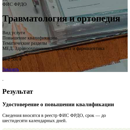
ФИС ФРДО
Травматология и ортопедия
Вид услуги
Повышение квалификации
Тематические разделы
МЕД. Здравоохранение, медицина и фармацевтика
от 2 500 ₽
Заказать
.
Результат
Удостоверение о повышении квалификации
Сведения вносятся в реестр ФИС ФРДО, срок — до
шестидесяти календарных дней.