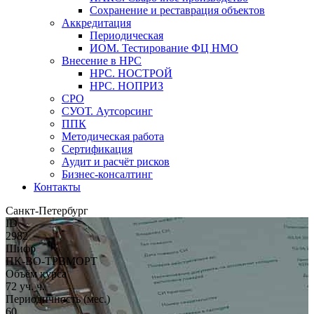
Сохранение и реставрация объектов
Аккредитация
Периодическая
ИОМ. Тестирование ФЦ НМО
Внесение в НРС
НРС. НОСТРОЙ
НРС. НОПРИЗ
СРО
СУОТ. Аутсорсинг
ППК
Методическая работа
Сертификация
Аудит и расчёт рисков
Бизнес-консалтинг
Контакты
Санкт-Петербург
ID
2982
Шифр
ПК-ВО-ТРВМОРТ
Объём курса
72 уч. ч.
Периодичность (мес.)
60