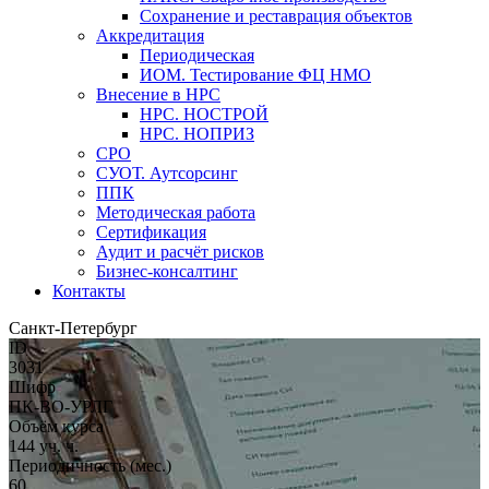
Сохранение и реставрация объектов
Аккредитация
Периодическая
ИОМ. Тестирование ФЦ НМО
Внесение в НРС
НРС. НОСТРОЙ
НРС. НОПРИЗ
СРО
СУОТ. Аутсорсинг
ППК
Методическая работа
Сертификация
Аудит и расчёт рисков
Бизнес-консалтинг
Контакты
Санкт-Петербург
ID
3031
Шифр
ПК-ВО-УРЛГ
Объём курса
144 уч. ч.
Периодичность (мес.)
60