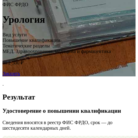
ФИС ФРДО
Урология
Вид услуги
Повышение квалификации
Тематические разделы
МЕД. Здравоохранение, медицина и фармацевтика
от 2 500 ₽
Заказать
.
Результат
Удостоверение о повышении квалификации
Сведения вносятся в реестр ФИС ФРДО, срок — до
шестидесяти календарных дней.