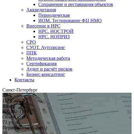
Сохранение и реставрация объектов
Аккредитация
Периодическая
ИОМ. Тестирование ФЦ НМО
Внесение в НРС
НРС. НОСТРОЙ
НРС. НОПРИЗ
СРО
СУОТ. Аутсорсинг
ППК
Методическая работа
Сертификация
Аудит и расчёт рисков
Бизнес-консалтинг
Контакты
Санкт-Петербург
ID
1173
Шифр
ПК-ВО-170
Объём курса
72 уч. ч.
Периодичность (мес.)
60