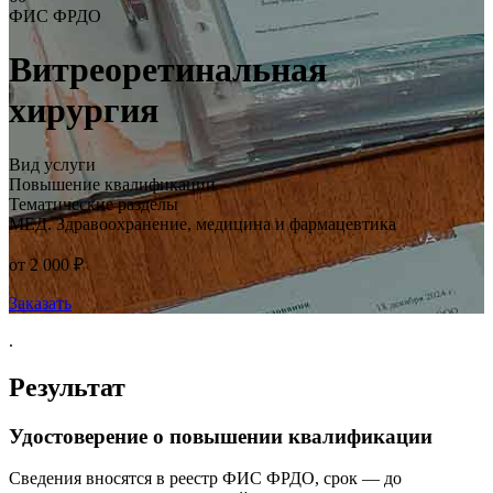
ФИС ФРДО
Витреоретинальная
хирургия
Вид услуги
Повышение квалификации
Тематические разделы
МЕД. Здравоохранение, медицина и фармацевтика
от 2 000 ₽
Заказать
.
Результат
Удостоверение о повышении квалификации
Сведения вносятся в реестр ФИС ФРДО, срок — до