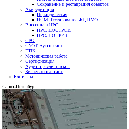
Сохранение и реставрация объектов
Аккредитация
Периодическая
ИОМ. Тестирование ФЦ НМО
Внесение в НРС
НРС. НОСТРОЙ
НРС. НОПРИЗ
СРО
СУОТ. Аутсорсинг
ППК
Методическая работа
Сертификация
Аудит и расчёт рисков
Бизнес-консалтинг
Контакты
Санкт-Петербург
ID
91676
Шифр
ПК-ЗАВХОЗ-72
Объём курса
72 уч. ч.
Периодичность (мес.)
36