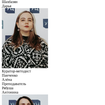
Шахбазян
Дарья
Куратор-методист
Панченко
Алёна
Преподаватель
Рябуша
Антонина