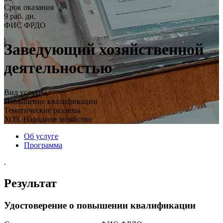
Срок оказания
9 раб. дн.
ФИС ФРДО
Заведующий хозяйственной
деятельностью
Вид услуги
Повышение квалификации
Тематические разделы
ХОЗ. Народное хозяйство
Об услуге
Программа
.
Результат
Удостоверение о повышении квалификации