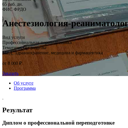
65 раб. дн.
ФИС ФРДО
Анестезиология-реаниматоло
Вид услуги
Профессиональная переподготовка
Тематические разделы
МЕД. Здравоохранение, медицина и фармацевтика
от 8 000 ₽
Заказать
Об услуге
Программа
.
Результат
Диплом о профессиональной переподготовке