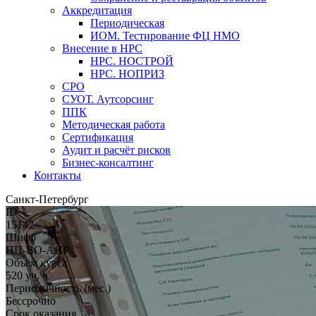
Аккредитация
Периодическая
ИОМ. Тестирование ФЦ НМО
Внесение в НРС
НРС. НОСТРОЙ
НРС. НОПРИЗ
СРО
СУОТ. Аутсорсинг
ППК
Методическая работа
Сертификация
Аудит и расчёт рисков
Бизнес-консалтинг
Контакты
Санкт-Петербург
ID
15142
Шифр
ПП-ВО-АНР
Объём курса
520 уч. ч.
Периодичность (мес.)
Бессрочно
Срок оказания