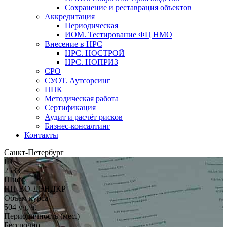
Сохранение и реставрация объектов
Аккредитация
Периодическая
ИОМ. Тестирование ФЦ НМО
Внесение в НРС
НРС. НОСТРОЙ
НРС. НОПРИЗ
СРО
СУОТ. Аутсорсинг
ППК
Методическая работа
Сертификация
Аудит и расчёт рисков
Бизнес-консалтинг
Контакты
Санкт-Петербург
ID
2533
Шифр
ПП-ВО-ДЭНДКР
Объём курса
504 уч. ч.
Периодичность (мес.)
Бессрочно