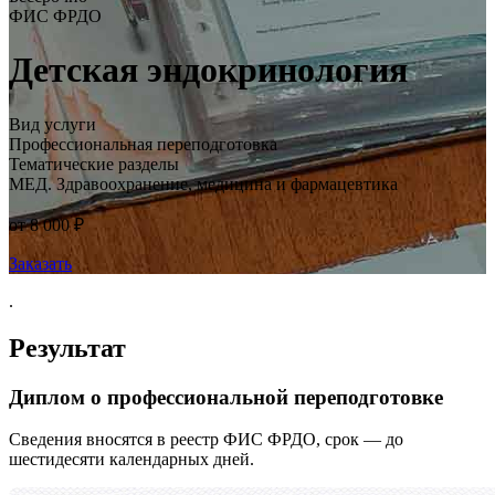
ФИС ФРДО
Детская эндокринология
Вид услуги
Профессиональная переподготовка
Тематические разделы
МЕД. Здравоохранение, медицина и фармацевтика
от 8 000 ₽
Заказать
.
Результат
Диплом о профессиональной переподготовке
Сведения вносятся в реестр ФИС ФРДО, срок — до
шестидесяти календарных дней.