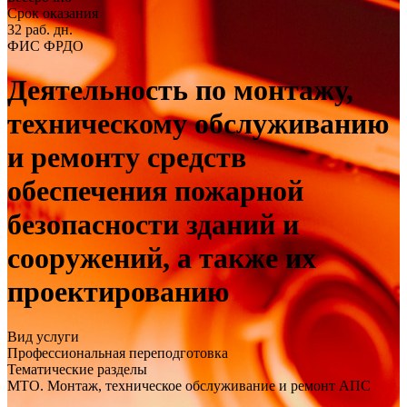
Срок оказания
32 раб. дн.
ФИС ФРДО
Деятельность по монтажу,
техническому обслуживанию
и ремонту средств
обеспечения пожарной
безопасности зданий и
сооружений, а также их
проектированию
Вид услуги
Профессиональная переподготовка
Тематические разделы
МТО. Монтаж, техническое обслуживание и ремонт АПС