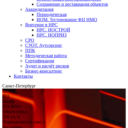
Сохранение и реставрация объектов
Аккредитация
Периодическая
ИОМ. Тестирование ФЦ НМО
Внесение в НРС
НРС. НОСТРОЙ
НРС. НОПРИЗ
СРО
СУОТ. Аутсорсинг
ППК
Методическая работа
Сертификация
Аудит и расчёт рисков
Бизнес-консалтинг
Контакты
Санкт-Петербург
ID
273
Шифр
ПП-МТО
Объём курса
250 уч. ч.
Периодичность (мес.)
Бессрочно