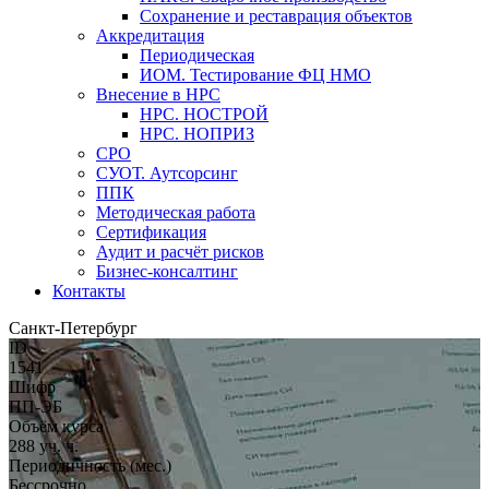
Сохранение и реставрация объектов
Аккредитация
Периодическая
ИОМ. Тестирование ФЦ НМО
Внесение в НРС
НРС. НОСТРОЙ
НРС. НОПРИЗ
СРО
СУОТ. Аутсорсинг
ППК
Методическая работа
Сертификация
Аудит и расчёт рисков
Бизнес-консалтинг
Контакты
Санкт-Петербург
ID
1541
Шифр
ПП-ЭБ
Объём курса
288 уч. ч.
Периодичность (мес.)
Бессрочно