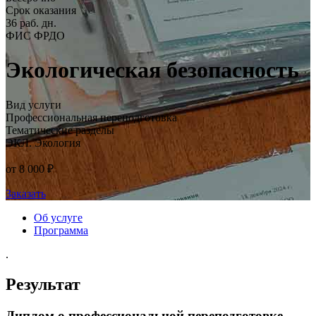
Срок оказания
36 раб. дн.
ФИС ФРДО
Экологическая безопасность
Вид услуги
Профессиональная переподготовка
Тематические разделы
ЭКЛ. Экология
от 8 000 ₽
Заказать
Об услуге
Программа
.
Результат
Диплом о профессиональной переподготовке