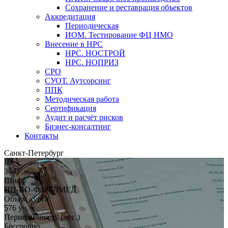
Сохранение и реставрация объектов
Аккредитация
Периодическая
ИОМ. Тестирование ФЦ НМО
Внесение в НРС
НРС. НОСТРОЙ
НРС. НОПРИЗ
СРО
СУОТ. Аутсорсинг
ППК
Методическая работа
Сертификация
Аудит и расчёт рисков
Бизнес-консалтинг
Контакты
Санкт-Петербург
ID
3047
Шифр
ПП-ВО-ФЗРБЛМЕД
Объём курса
576 уч. ч.
Периодичность (мес.)
Бессрочно