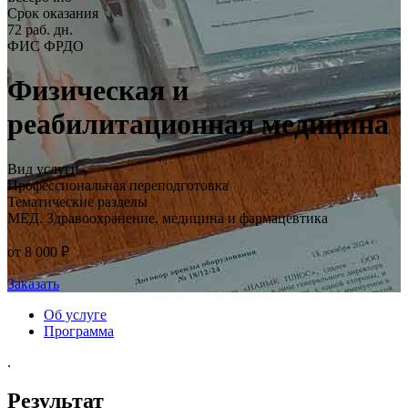
Срок оказания
72 раб. дн.
ФИС ФРДО
Физическая и
реабилитационная медицина
Вид услуги
Профессиональная переподготовка
Тематические разделы
МЕД. Здравоохранение, медицина и фармацевтика
от 8 000 ₽
Заказать
Об услуге
Программа
.
Результат