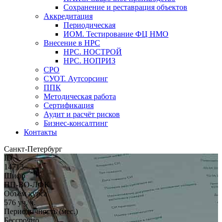
Сохранение и реставрация объектов
Аккредитация
Периодическая
ИОМ. Тестирование ФЦ НМО
Внесение в НРС
НРС. НОСТРОЙ
НРС. НОПРИЗ
СРО
СУОТ. Аутсорсинг
ППК
Методическая работа
Сертификация
Аудит и расчёт рисков
Бизнес-консалтинг
Контакты
Санкт-Петербург
ID
14713
Шифр
ПП-ВО-ЛФК
Объём курса
576 уч. ч.
Периодичность (мес.)
Бессрочно