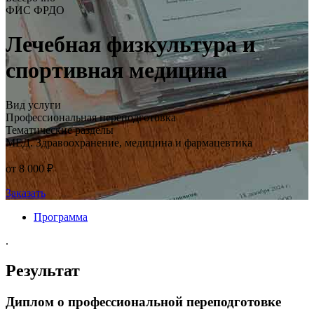
ФИС ФРДО
Лечебная физкультура и
спортивная медицина
Вид услуги
Профессиональная переподготовка
Тематические разделы
МЕД. Здравоохранение, медицина и фармацевтика
от 8 000 ₽
Заказать
Программа
.
Результат
Диплом о профессиональной переподготовке