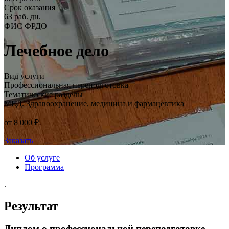
Срок оказания
63 раб. дн.
ФИС ФРДО
Лечебное дело
Вид услуги
Профессиональная переподготовка
Тематические разделы
МЕД. Здравоохранение, медицина и фармацевтика
от 8 000 ₽
Заказать
Об услуге
Программа
.
Результат
Диплом о профессиональной переподготовке