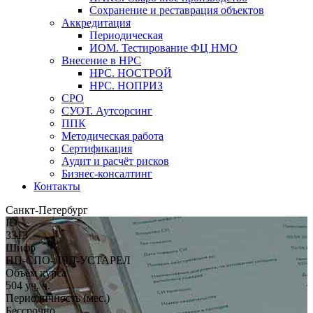
Сохранение и реставрация объектов
Аккредитация
Периодическая
ИОМ. Тестирование ФЦ НМО
Внесение в НРС
НРС. НОСТРОЙ
НРС. НОПРИЗ
СРО
СУОТ. Аутсорсинг
ППК
Методическая работа
Сертификация
Аудит и расчёт рисков
Бизнес-консалтинг
Контакты
Санкт-Петербург
ID
3313
Шифр
ПП-СПО-ЛЧД-УСТАРЕЛ
Объём курса
504 уч. ч.
Периодичность (мес.)
Бессрочно