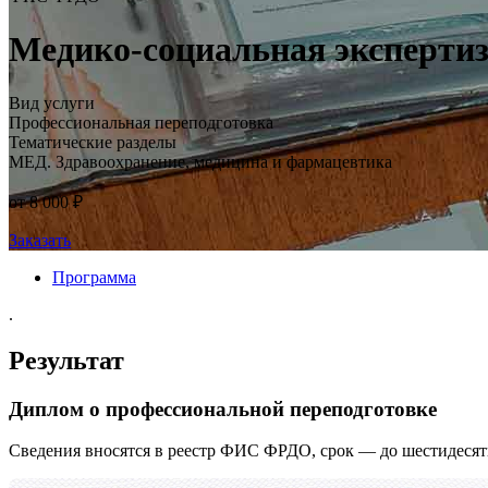
Медико-социальная эксперти
Вид услуги
Профессиональная переподготовка
Тематические разделы
МЕД. Здравоохранение, медицина и фармацевтика
от 8 000 ₽
Заказать
Программа
.
Результат
Диплом о профессиональной переподготовке
Сведения вносятся в реестр ФИС ФРДО, срок — до шестидесят