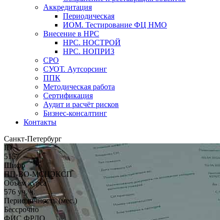
Аккредитация
Периодическая
ИОМ. Тестирование ФЦ НМО
Внесение в НРС
НРС. НОСТРОЙ
НРС. НОПРИЗ
СРО
СУОТ. Аутсорсинг
ППК
Методическая работа
Сертификация
Аудит и расчёт рисков
Бизнес-консалтинг
Контакты
Санкт-Петербург
ID
5157
Шифр
ПП-ВО-МСЦЭКСП
Объём курса
576 уч. ч.
Периодичность (мес.)
Бессрочно
ФИС ФРДО