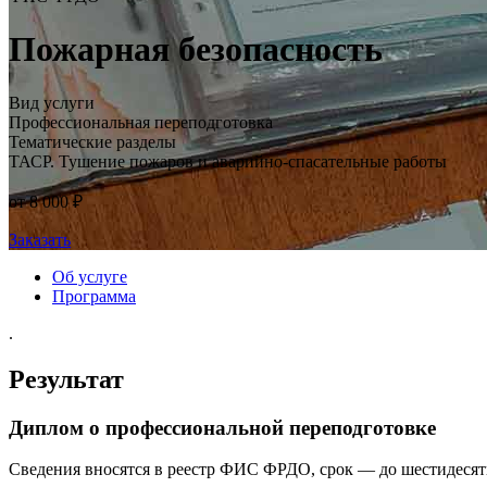
Пожарная безопасность
Вид услуги
Профессиональная переподготовка
Тематические разделы
ТАСР. Тушение пожаров и аварийно-спасательные работы
от 8 000 ₽
Заказать
Об услуге
Программа
.
Результат
Диплом о профессиональной переподготовке
Сведения вносятся в реестр ФИС ФРДО, срок — до шестидесят