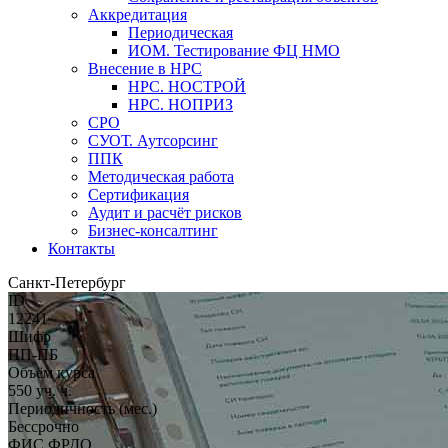
Аккредитация
Периодическая
ИОМ. Тестирование ФЦ НМО
Внесение в НРС
НРС. НОСТРОЙ
НРС. НОПРИЗ
СРО
СУОТ. Аутсорсинг
ППК
Методическая работа
Сертификация
Аудит и расчёт рисков
Бизнес-консалтинг
Контакты
Санкт-Петербург
ID
12241
Шифр
ПП-ПБ
Объём курса
550 уч. ч.
Периодичность (мес.)
Бессрочно
ФИС ФРДО