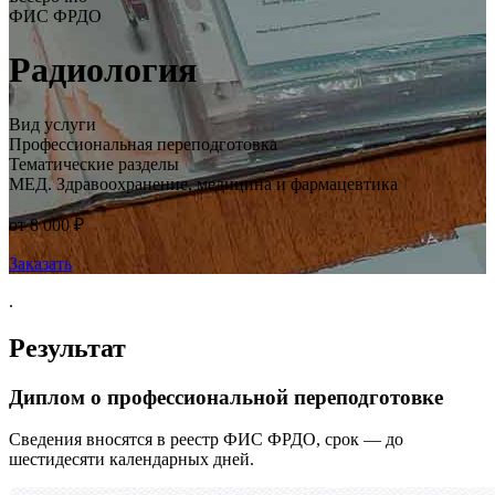
ФИС ФРДО
Радиология
Вид услуги
Профессиональная переподготовка
Тематические разделы
МЕД. Здравоохранение, медицина и фармацевтика
от 8 000 ₽
Заказать
.
Результат
Диплом о профессиональной переподготовке
Сведения вносятся в реестр ФИС ФРДО, срок — до
шестидесяти календарных дней.