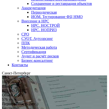
Сохранение и реставрация объектов
Аккредитация
Периодическая
ИОМ. Тестирование ФЦ НМО
Внесение в НРС
НРС. НОСТРОЙ
НРС. НОПРИЗ
СРО
СУОТ. Аутсорсинг
ППК
Методическая работа
Сертификация
Аудит и расчёт рисков
Бизнес-консалтинг
Контакты
Санкт-Петербург
ID
1076
Шифр
ПП-ВО-РДЛГ
Объём курса
576 уч. ч.
Периодичность (мес.)
Бессрочно