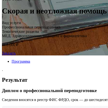
Скорая и неотложная помощь
Вид услуги
Профессиональная переподготовка
Тематические разделы
МЕД. Здравоохранение, медицина и фармацевтика
от 8 000 ₽
Заказать
Программа
.
Результат
Диплом о профессиональной переподготовке
Сведения вносятся в реестр ФИС ФРДО, срок — до шестидесят