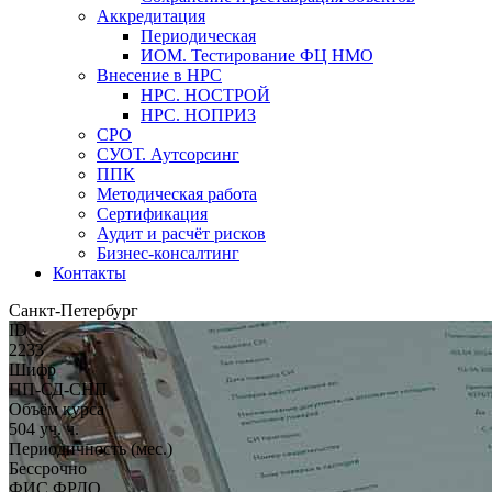
Аккредитация
Периодическая
ИОМ. Тестирование ФЦ НМО
Внесение в НРС
НРС. НОСТРОЙ
НРС. НОПРИЗ
СРО
СУОТ. Аутсорсинг
ППК
Методическая работа
Сертификация
Аудит и расчёт рисков
Бизнес-консалтинг
Контакты
Санкт-Петербург
ID
2233
Шифр
ПП-СД-СНП
Объём курса
504 уч. ч.
Периодичность (мес.)
Бессрочно
ФИС ФРДО