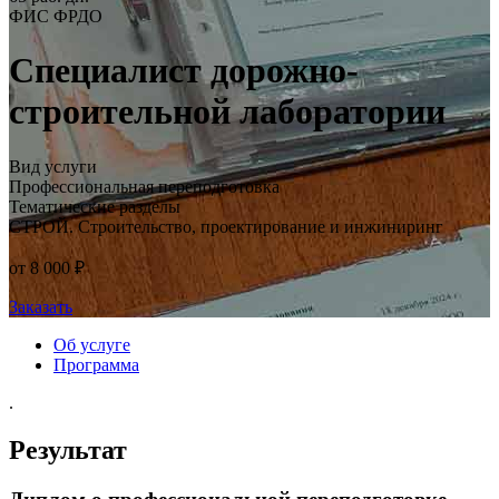
ФИС ФРДО
Специалист дорожно-
строительной лаборатории
Вид услуги
Профессиональная переподготовка
Тематические разделы
СТРОЙ. Строительство, проектирование и инжиниринг
от 8 000 ₽
Заказать
Об услуге
Программа
.
Результат