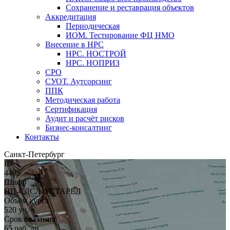
Сохранение и реставрация объектов
Аккредитация
Периодическая
ИОМ. Тестирование ФЦ НМО
Внесение в НРС
НРС. НОСТРОЙ
НРС. НОПРИЗ
СРО
СУОТ. Аутсорсинг
ППК
Методическая работа
Сертификация
Аудит и расчёт рисков
Бизнес-консалтинг
Контакты
Санкт-Петербург
ID
4405
Шифр
ПП-СДСЛ-УСТАРЕЛ
Объём курса
520 уч. ч.
Срок оказания
65 раб. дн.