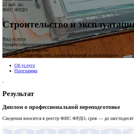
22 раб. дн.
ФИС ФРДО
Строительство и эксплуатаци
Вид услуги
Профессиональная переподготовка
Тематические разделы
СТРОЙ. Строительство, проектирование и инжиниринг
Об услуге
Программа
.
Результат
Диплом о профессиональной переподготовке
Сведения вносятся в реестр ФИС ФРДО, срок — до шестидесят