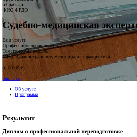
63 раб. дн.
ФИС ФРДО
Судебно-медицинская эксперт
Вид услуги
Профессиональная переподготовка
Тематические разделы
МЕД. Здравоохранение, медицина и фармацевтика
от 8 000 ₽
Заказать
Об услуге
Программа
.
Результат
Диплом о профессиональной переподготовке