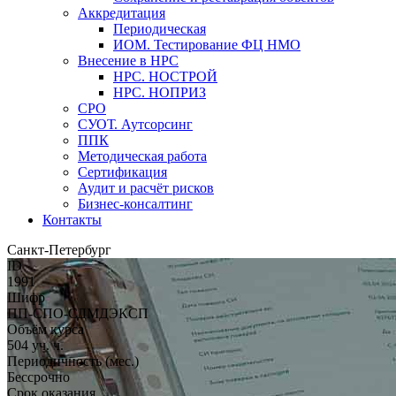
Аккредитация
Периодическая
ИОМ. Тестирование ФЦ НМО
Внесение в НРС
НРС. НОСТРОЙ
НРС. НОПРИЗ
СРО
СУОТ. Аутсорсинг
ППК
Методическая работа
Сертификация
Аудит и расчёт рисков
Бизнес-консалтинг
Контакты
Санкт-Петербург
ID
1991
Шифр
ПП-СПО-СДМДЭКСП
Объём курса
504 уч. ч.
Периодичность (мес.)
Бессрочно
Срок оказания