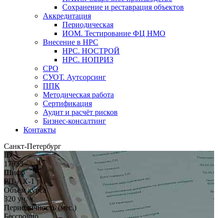
Сохранение и реставрация объектов
Аккредитация
Периодическая
ИОМ. Тестирование ФЦ НМО
Внесение в НРС
НРС. НОСТРОЙ
НРС. НОПРИЗ
СРО
СУОТ. Аутсорсинг
ППК
Методическая работа
Сертификация
Аудит и расчёт рисков
Бизнес-консалтинг
Контакты
Санкт-Петербург
ID
17933
Шифр
РП-АХ-1
Объём курса
320 уч. ч.
Периодичность (мес.)
Бессрочно