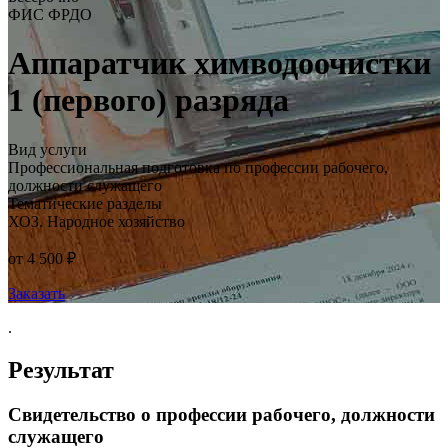
ФИС ФРДО
Аппаратчик химводоочистки
1 (первого) разряда
Вид услуги
Профессиональная подготовка по профессии рабочего,
должности служащего
Тематические разделы
ХОЗ. Народное хозяйство
от 4 500 ₽
Заказать
.
Результат
Свидетельство о профессии рабочего, должности
служащего