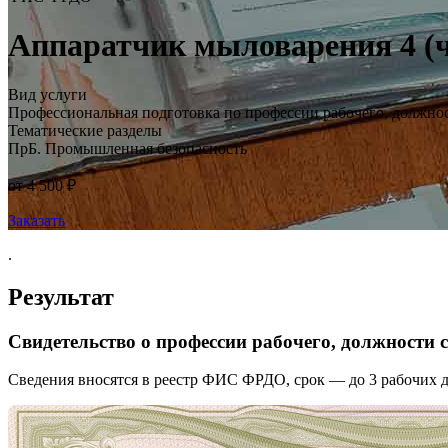
Аппаратчик мыловарения 4 (ч
Вид услуги
Профессиональная подготовка по профессии рабочего, должно
Тематические разделы
ПрБ. Промышленная безопасность
от 4 500 ₽
Заказать
.
Результат
Свидетельство о профессии рабочего, должности
Сведения вносятся в реестр ФИС ФРДО, срок — до 3 рабочих д