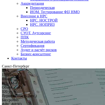
Аккредитация
Периодическая
ИОМ. Тестирование ФЦ НМО
Внесение в НРС
НРС. НОСТРОЙ
НРС. НОПРИЗ
СРО
СУОТ. Аутсорсинг
ППК
Методическая работа
Сертификация
Аудит и расчёт рисков
Бизнес-консалтинг
Контакты
Санкт-Петербург
ID
17952
Шифр
РП-АМ-4
Объём курса
320 уч. ч.
Периодичность (мес.)
Бессрочно
ФИС ФРДО