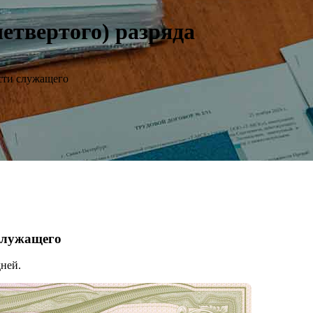
етвертого) разряда
сти служащего
 служащего
ней.