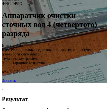
ФИС ФРДО
Аппаратчик очистки
сточных вод 4 (четвертого)
разряда
Вид услуги
Профессиональная подготовка по профессии рабочего,
должности служащего
Тематические разделы
ХОЗ. Народное хозяйство
от 4 500 ₽
Заказать
.
Результат