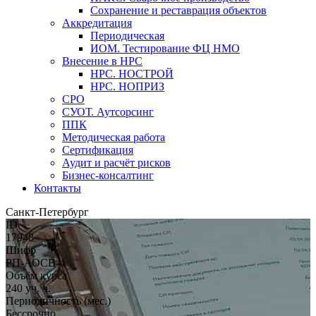
Сохранение и реставрация объектов
Аккредитация
Периодическая
ИОМ. Тестирование ФЦ НМО
Внесение в НРС
НРС. НОСТРОЙ
НРС. НОПРИЗ
СРО
СУОТ. Аутсорсинг
ППК
Методическая работа
Сертификация
Аудит и расчёт рисков
Бизнес-консалтинг
Контакты
Санкт-Петербург
ID
17948
Шифр
РП-АОСВ-4
Объём курса
240 уч. ч.
Периодичность (мес.)
Бессрочно