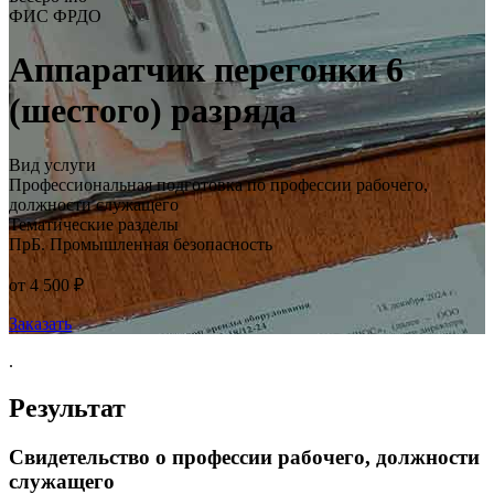
ФИС ФРДО
Аппаратчик перегонки 6
(шестого) разряда
Вид услуги
Профессиональная подготовка по профессии рабочего,
должности служащего
Тематические разделы
ПрБ. Промышленная безопасность
от 4 500 ₽
Заказать
.
Результат
Свидетельство о профессии рабочего, должности
служащего