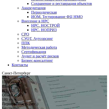
Сохранение и реставрация объектов
Аккредитация
Периодическая
ИОМ. Тестирование ФЦ НМО
Внесение в НРС
НРС. НОСТРОЙ
НРС. НОПРИЗ
СРО
СУОТ. Аутсорсинг
ППК
Методическая работа
Сертификация
Аудит и расчёт рисков
Бизнес-консалтинг
Контакты
Санкт-Петербург
ID
17945
Шифр
РП-АПГ-6
Объём курса
180 уч. ч.
Периодичность (мес.)
Бессрочно