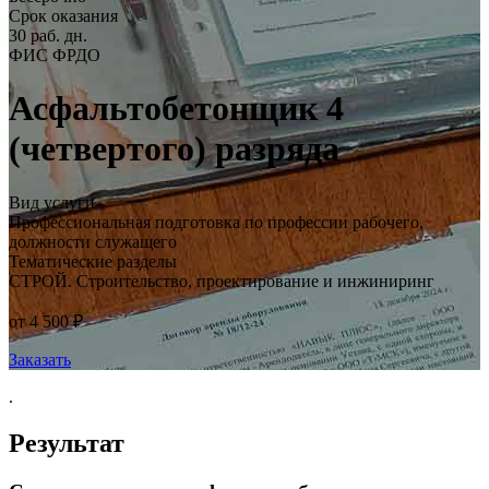
Срок оказания
30 раб. дн.
ФИС ФРДО
Асфальтобетонщик 4
(четвертого) разряда
Вид услуги
Профессиональная подготовка по профессии рабочего,
должности служащего
Тематические разделы
СТРОЙ. Строительство, проектирование и инжиниринг
от 4 500 ₽
Заказать
.
Результат