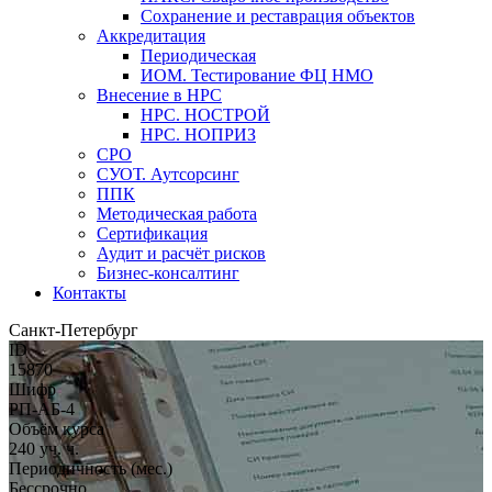
Сохранение и реставрация объектов
Аккредитация
Периодическая
ИОМ. Тестирование ФЦ НМО
Внесение в НРС
НРС. НОСТРОЙ
НРС. НОПРИЗ
СРО
СУОТ. Аутсорсинг
ППК
Методическая работа
Сертификация
Аудит и расчёт рисков
Бизнес-консалтинг
Контакты
Санкт-Петербург
ID
15870
Шифр
РП-АБ-4
Объём курса
240 уч. ч.
Периодичность (мес.)
Бессрочно