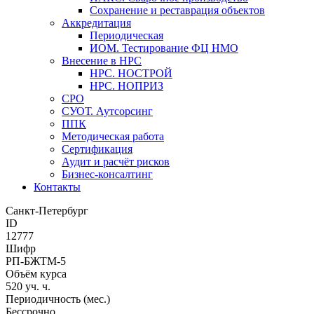
Сохранение и реставрация объектов
Аккредитация
Периодическая
ИОМ. Тестирование ФЦ НМО
Внесение в НРС
НРС. НОСТРОЙ
НРС. НОПРИЗ
СРО
СУОТ. Аутсорсинг
ППК
Методическая работа
Сертификация
Аудит и расчёт рисков
Бизнес-консалтинг
Контакты
Санкт-Петербург
ID
12777
Шифр
РП-БЖТМ-5
Объём курса
520 уч. ч.
Периодичность (мес.)
Бессрочно